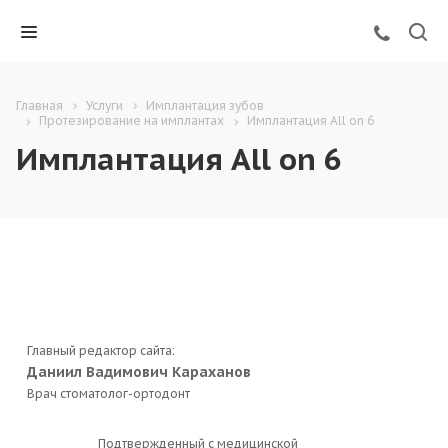
Главная
Услуги
Имплантация зубов
Протезирование на имплантах
Имплантация All on 6
Имплантация All on 6
Главный редактор сайта:
Даниил Вадимович Караханов
Врач стоматолог-ортодонт
Подтвержденный с медицинской