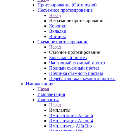
Протезирование (Ортопедия)
Несъемное протезирование
Назад
Несъемное протезирование
Коронки
Вкладки
Виниры
Съемное протезирование
Назад
Съемное протезирование
Бюгельный протез
Частичный съемный протез
Полный съемный протез
Починка съемного протеза
Перебазировка съемного протеза
Имплантация
Назад
Имплантация
Импланты
Назад
Импланты
Имплантация All on 6
Имплантация All on 4
Имплантаты Alfa Bio