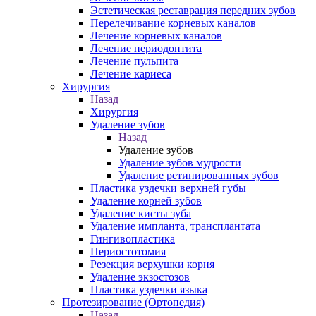
Эстетическая реставрация передних зубов
Перелечивание корневых каналов
Лечение корневых каналов
Лечение периодонтита
Лечение пульпита
Лечение кариеса
Хирургия
Назад
Хирургия
Удаление зубов
Назад
Удаление зубов
Удаление зубов мудрости
Удаление ретинированных зубов
Пластика уздечки верхней губы
Удаление корней зубов
Удаление кисты зуба
Удаление импланта, трансплантата
Гингивопластика
Периостотомия
Резекция верхушки корня
Удаление экзостозов
Пластика уздечки языка
Протезирование (Ортопедия)
Назад